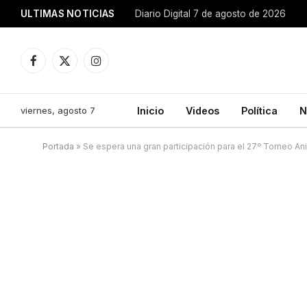
ULTIMAS NOTICIAS
Diario Digital 7 de agosto de 2026
Facebook
X
Instagram
(Twitter)
viernes, agosto 7
Inicio
Videos
Política
N
Portada
»
Se espera una gran participación para el 27º Torneo An