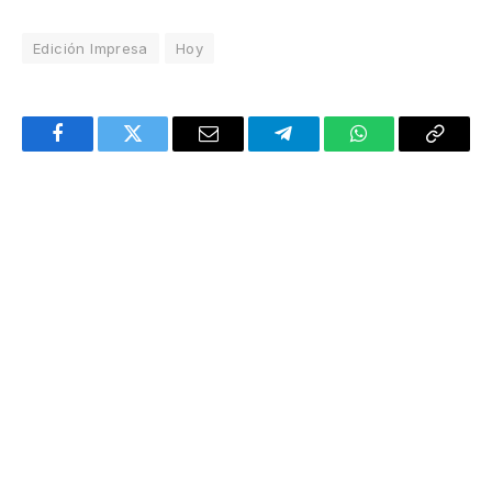
Edición Impresa
Hoy
Facebook
Twitter
Email
Telegram
WhatsApp
Copy
Link