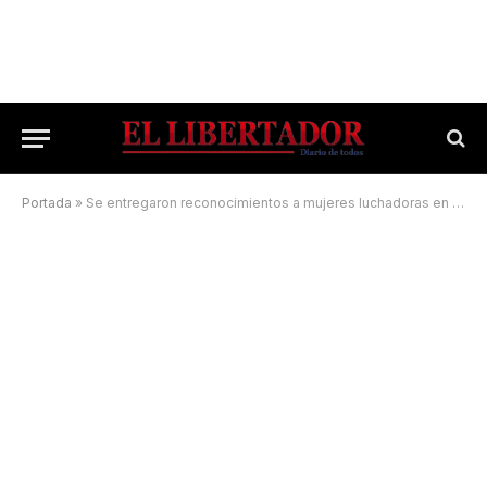
Portada
»
Se entregaron reconocimientos a mujeres luchadoras en Bella Vista y Curuzú Cuatiá