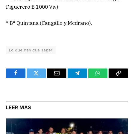
Figuerero B 1000 Viv)
* B° Quintana (Cangallo y Medrano).
Lo que hay que saber
Facebook
Twitter
Email
Telegram
WhatsApp
Copy
Link
LEER MÁS