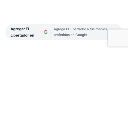
Agregar El
Agrega El Libertador a tus medios
preferidos en Google
Libertador en
En la jornada de ayer, se llevó a cabo las elecciones
provinciales donde los capitalinos tuvieron la
decisión de elegir gobernador, intendente y
legisladores; en el cual, se encontraron habilitados
para ejercer su derecho al voto más de 280 mil