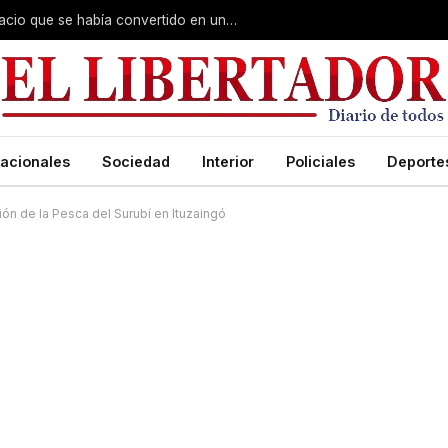
Barrio Hipódromo: recuperaron un espacio que se había convertido en un basural
acionales
Sociedad
Interior
Policiales
Deporte
ón de la Pesca del Surubí en Ituzaingó