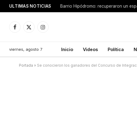
ULTIMAS NOTICIAS
Facebook
X
Instagram
(Twitter)
viernes, agosto 7
Inicio
Videos
Política
N
Portada
»
Se conocieron los ganadores del Concurso de Integraci