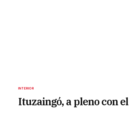
INTERIOR
Ituzaingó, a pleno con e
del Surubí
20 de noviembre de 2022