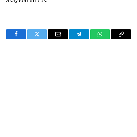
Skay son únicos.
Facebook
Twitter
Email
Telegram
WhatsApp
Copy
Link