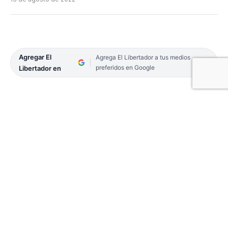
Agregar El
Agrega El Libertador a tus medios
preferidos en Google
Libertador en
Avanza la construcción de 100 viviendas en el
barrio 3 de Abril generando grandes expectativas
en miles de correntinos con el sueño de la casa
propia.