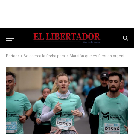
Portada
»
Se acerca la fecha para la Maratón que es furor en Argentina y crece año a año