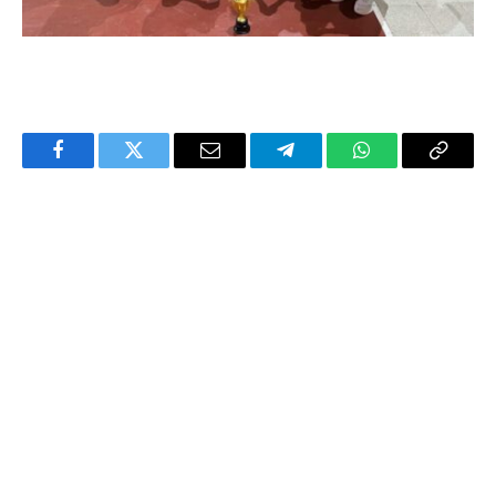
Facebook
Twitter
Email
Telegram
WhatsApp
Copy
Link