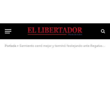
Portada
»
Sarmiento cerró mejor y terminó festejando ante Regatas Corrientes