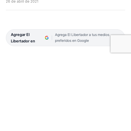
26 de abril de 2021
Agregar El
Agrega El Libertador a tus medios
preferidos en Google
Libertador en
En los últimos meses, en Corrientes crecieron los
casos de personas que se endeudan por financiar
compras recurriendo al pago mínimo de las
tarjetas de créditos. A pesar de ser un atractivo