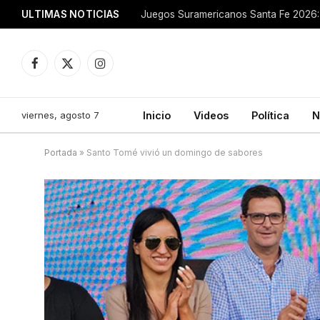
ULTIMAS NOTICIAS
Juegos Suramericanos Santa Fe 2026: 
Facebook
X
Instagram
(Twitter)
viernes, agosto 7
Inicio
Videos
Política
N
Portada
»
Santo Tomé vivió un domingo de sabores