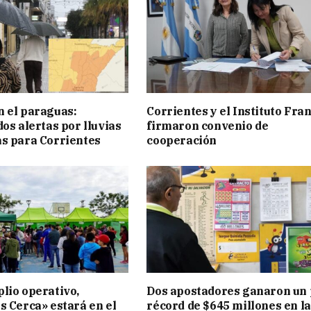
 el paraguas:
Corrientes y el Instituto Fra
os alertas por lluvias
firmaron convenio de
s para Corrientes
cooperación
lio operativo,
Dos apostadores ganaron un
s Cerca» estará en el
récord de $645 millones en la