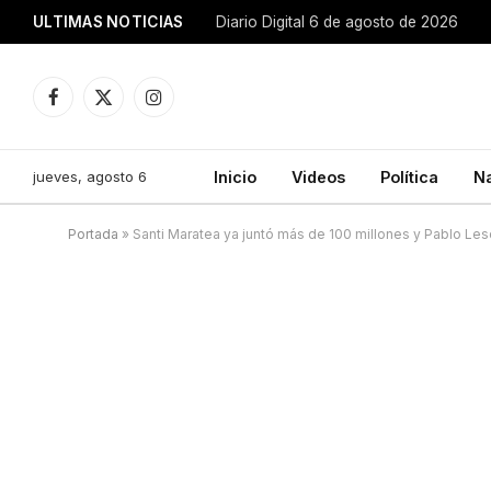
ULTIMAS NOTICIAS
Diario Digital 6 de agosto de 2026
Facebook
X
Instagram
(Twitter)
jueves, agosto 6
Inicio
Videos
Política
N
Portada
»
Santi Maratea ya juntó más de 100 millones y Pablo Le