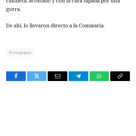
canaleta, acostado y con la cara tapada por una
gorra.
De ahí, lo llevaron directo a la Comisaría.
Principales
Facebook
Twitter
Email
Telegram
WhatsApp
Copy
Link