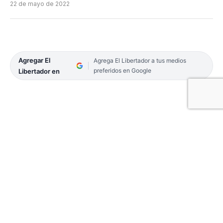
22 de mayo de 2022
Agregar El
Agrega El Libertador a tus medios
preferidos en Google
Libertador en
«Fue un momento muy lindo que vivimos», dijo la
directora municipal de Cultura de Curuzú Cuatiá,
Virginia Aguirre Talamona cuando comenzó a
contar la experiencia de la presentación de la