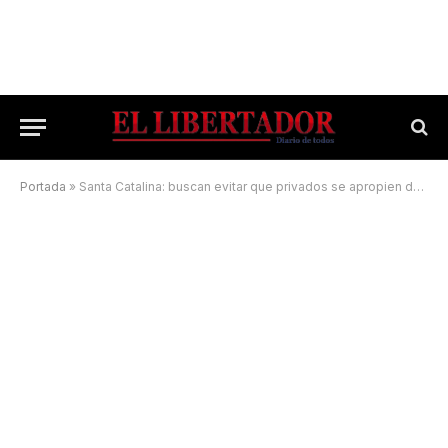
Portada
»
Santa Catalina: buscan evitar que privados se apropien de 35 hectáreas