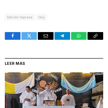
Edición Impresa
Hoy
Facebook
Twitter
Email
Telegram
WhatsApp
Copy
Link
LEER MÁS