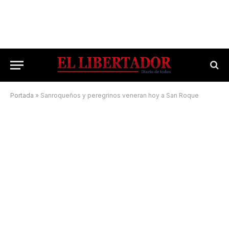
Portada
»
Sanroqueños y peregrinos veneran hoy a San Roque