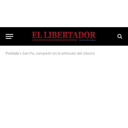
Portada
»
San Pa, campeón en la antesala del clásico