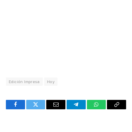
Edición Impresa
Hoy
Facebook
Twitter
Email
Telegram
WhatsApp
Copy
Link