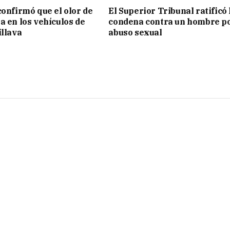
confirmó que el olor de
El Superior Tribunal ratificó 
a en los vehículos de
condena contra un hombre p
illava
abuso sexual