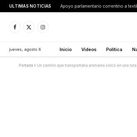
ULTIMAS NOTICIAS
Apoyo parlamentario correntino a texti
Facebook
X
Instagram
(Twitter)
jueves, agosto 6
Inicio
Videos
Política
N
Portada
»
Un camión que transportaba animales volcó en una ruta 