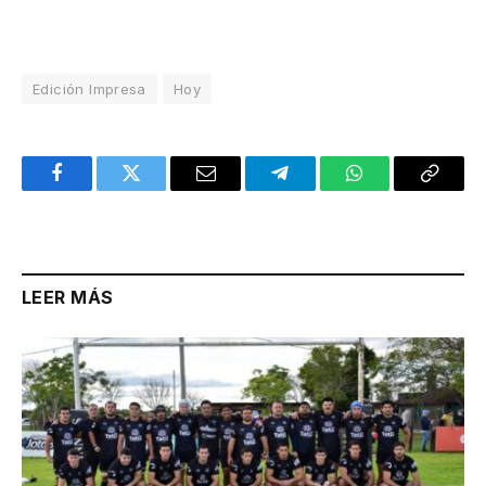
Edición Impresa
Hoy
Facebook
Twitter
Email
Telegram
WhatsApp
Copy
Link
LEER MÁS