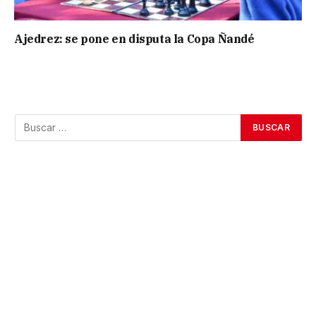
Ajedrez: se pone en disputa la Copa Ñandé