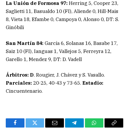
La Unión de Formosa 97:
Herring 5, Cooper 23,
Saglietti 11, Basualdo 10 (FI), Aliende 0, Hill-Mais
8, Vieta 18, Efambe 0, Campoya 0, Alonso 0, DT: S.
Ginóbili
San Martín 84:
García 6, Solanas 16, Basabe 17,
Saiz 10 (FI), Ianguas 1, Vallejos 5, Ferreyra 12,
Garello 1, Mendez 9, DT: D. Vadell
Árbitros: D
. Rougier, J. Chávez y S. Vasallo.
Parciales:
20-25, 40-43 y 73-65.
Estadio:
Cincuentenario.
Facebook
Twitter
Email
Telegram
WhatsApp
Copy