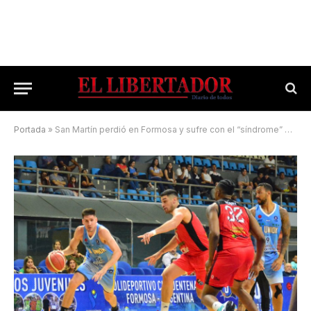
Portada
»
San Martín perdió en Formosa y sufre con el “síndrome” de visitante