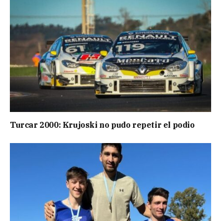
Turcar 2000: Krujoski no pudo repetir el podio