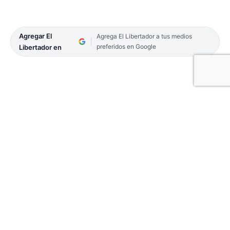
Agregar El
Agrega El Libertador a tus medios
preferidos en Google
Libertador en
Se cumplieron nuevas fechas de la Liga Pre-
Federal de Básquetbol organizada por la
Federación Correntina en la rama masculina. Los
resultados por regiones fueron los siguientes:
Región 1 (6ª fecha)