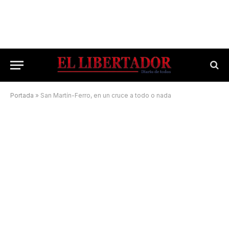
Portada
»
San Martín-Ferro, en un cruce a todo o nada