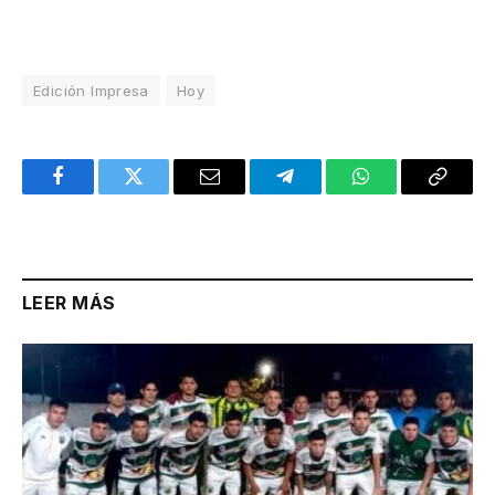
Edición Impresa
Hoy
Facebook
Twitter
Email
Telegram
WhatsApp
Copy
Link
LEER MÁS