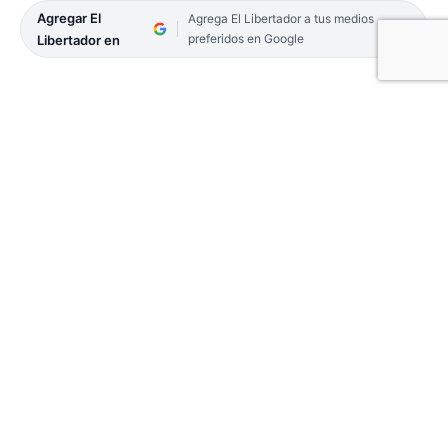
Agregar El
Agrega El Libertador a tus medios
preferidos en Google
Libertador en
Central Goya debuta en el torneo Regional Federal
Amateur. En su estadio recibe a Deportivo
Empedrado desde las 17.
El juego forma parte de la segunda fecha del
Grupo 9 (Región Litoral Norte) que lo completa
Huracán Corrientes, que en esta oportunidad tiene
fecha libre.
El elenco goyano va por un triunfo en condición de