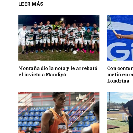
LEER MÁS
Montaña dio la nota y le arrebató
Con contun
el invicto a Mandiyú
metió en c
Londrina