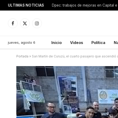
ULTIMAS NOTICIAS
Dpec: trabajos de mejoras en Capital e 
Facebook
X
Instagram
(Twitter)
jueves, agosto 6
Inicio
Videos
Política
N
Portada
»
San Martín de Curuzú, el cuarto pasajero que ascendió a