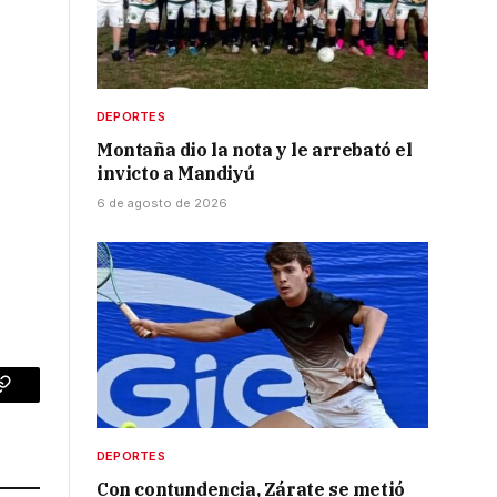
DEPORTES
Montaña dio la nota y le arrebató el
invicto a Mandiyú
6 de agosto de 2026
p
Copy
Link
DEPORTES
Con contundencia, Zárate se metió