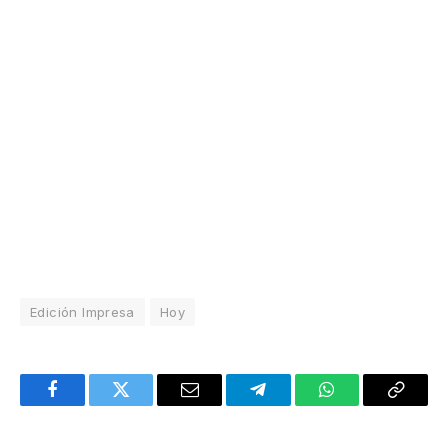
Edición Impresa
Hoy
Facebook
Twitter
Email
Telegram
WhatsApp
Copy
Link