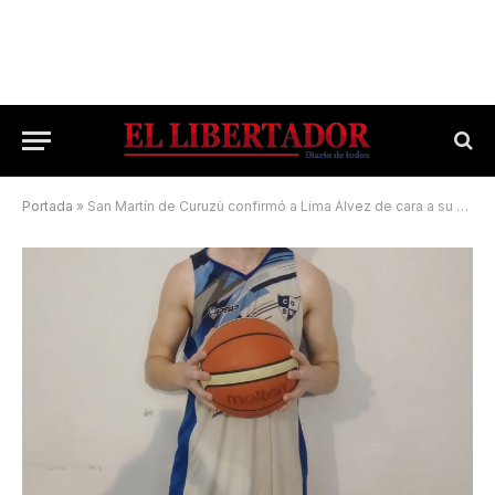
Portada
»
San Martín de Curuzú confirmó a Lima Álvez de cara a su debut