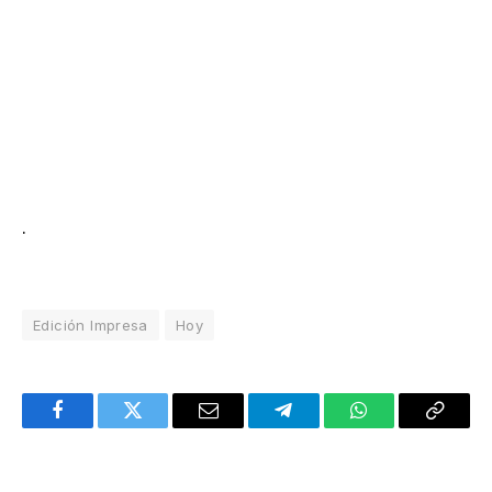
.
Edición Impresa
Hoy
Facebook
Twitter
Email
Telegram
WhatsApp
Copy
Link