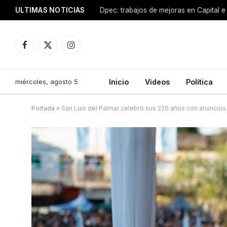
ULTIMAS NOTICIAS
Dpec: trabajos de mejoras en Capital e 
Facebook
X
Instagram
(Twitter)
miércoles, agosto 5
Inicio
Videos
Política
Portada
»
San Luis del Palmar celebró sus 220 años con anuncios