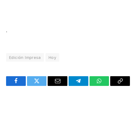
.
Edición Impresa
Hoy
Facebook
Twitter
Email
Telegram
WhatsApp
Copy
Link