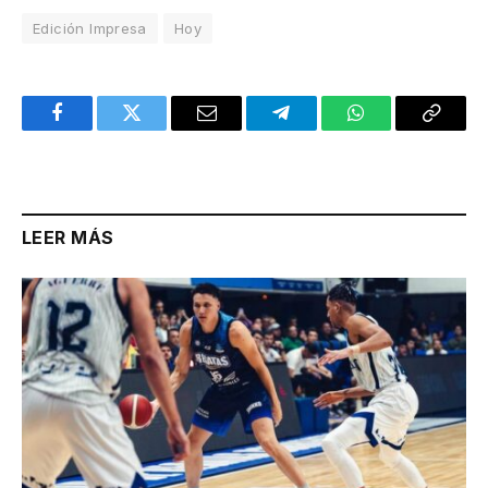
Edición Impresa
Hoy
Facebook
Twitter
Email
Telegram
WhatsApp
Copy
Link
LEER MÁS