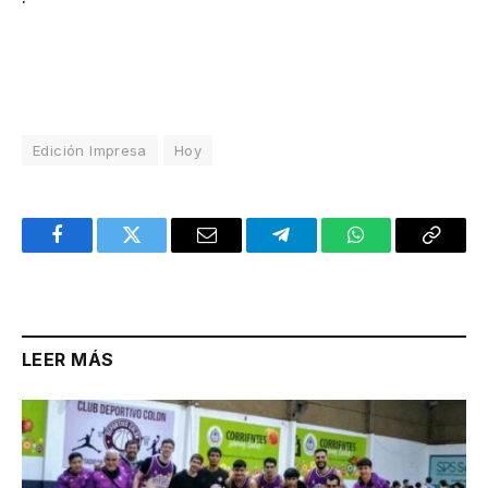
Edición Impresa
Hoy
Facebook
Twitter
Email
Telegram
WhatsApp
Copy
Link
LEER MÁS