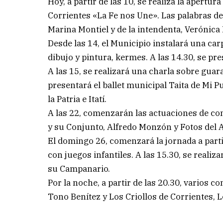
Hoy, a partir de las 10, se realiza la apertu
Corrientes «La Fe nos Une». Las palabras de 
Marina Montiel y de la intendenta, Verónica
Desde las 14, el Municipio instalará una carp
dibujo y pintura, kermes. A las 14.30, se pr
A las 15, se realizará una charla sobre guar
presentará el ballet municipal Taita de Mi P
la Patria e Itatí.
A las 22, comenzarán las actuaciones de co
y su Conjunto, Alfredo Monzón y Fotos del 
El domingo 26, comenzará la jornada a partir
con juegos infantiles. A las 15.30, se realiz
su Campanario.
Por la noche, a partir de las 20.30, varios 
Tono Benítez y Los Criollos de Corrientes, L