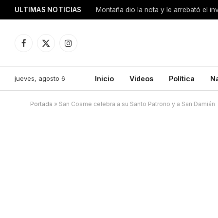
ULTIMAS NOTICIAS
Montaña dio la nota y le arrebató el i
Facebook
X
Instagram
(Twitter)
jueves, agosto 6
Inicio
Videos
Política
N
Portada
»
San Cosme celebra a su Santo Patrono y a San Damián