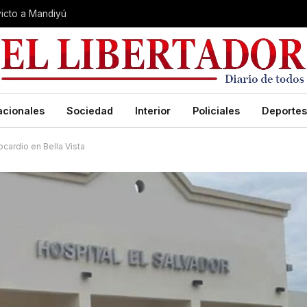
nvicto a Mandiyú
acionales
Sociedad
Interior
Policiales
Deportes
ocardio en Bella Vista