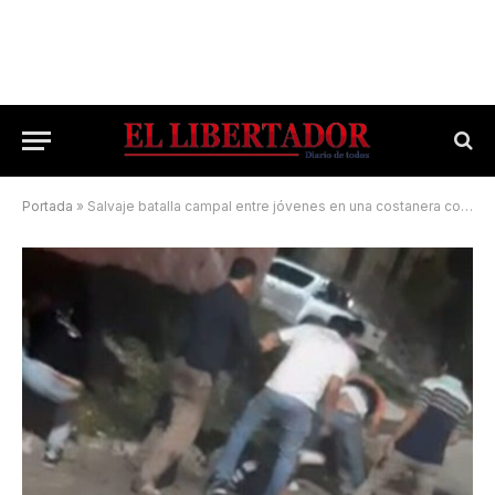
Portada
»
Salvaje batalla campal entre jóvenes en una costanera correntina