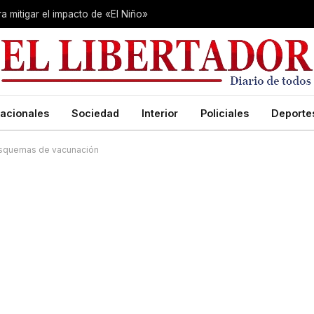
 mitigar el impacto de «El Niño»
acionales
Sociedad
Interior
Policiales
Deporte
 esquemas de vacunación