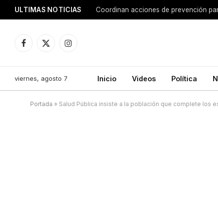
ULTIMAS NOTICIAS
Coordinan acciones de prevención para
Facebook
X
Instagram
(Twitter)
viernes, agosto 7
Inicio
Videos
Política
N
Portada
»
Salud Pública insiste a la población que complete los