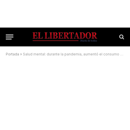
Portada
»
Salud mental: durante la pandemia, aumentó el consumo de psicofármacos