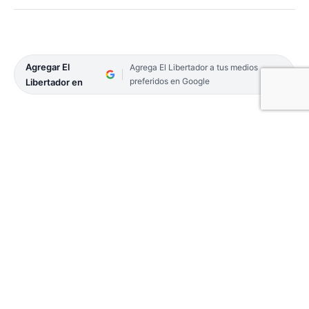
Agregar El
Agrega El Libertador a tus medios
preferidos en Google
Libertador en
Como cada año, la Universidad Nacional del
Nordeste abre un espacio para que estudiantes de
escuelas secundarias y personas que deseen
seguir sus estudios universitarios, conozcan la
oferta educativa, las posibilidades y la vida