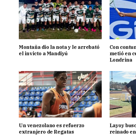
Montaña dio la nota y le arrebató
Con contun
el invicto a Mandiyú
metió en c
Londrina
Un venezolano es refuerzo
Layoy busc
extranjero de Regatas
reinado e