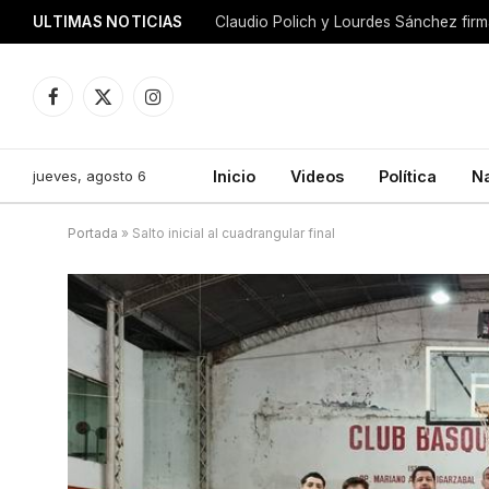
ULTIMAS NOTICIAS
Facebook
X
Instagram
(Twitter)
jueves, agosto 6
Inicio
Videos
Política
N
Portada
»
Salto inicial al cuadrangular final