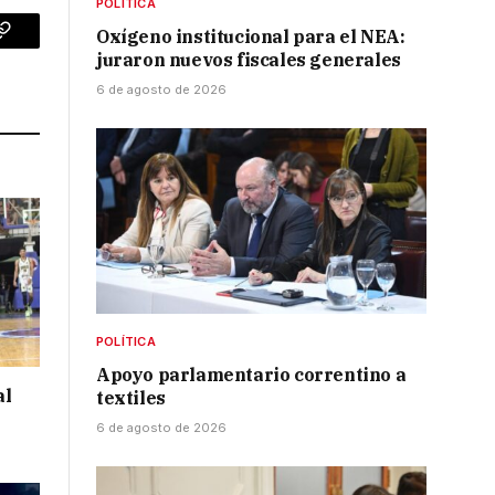
POLÍTICA
Oxígeno institucional para el NEA:
p
Copy
juraron nuevos fiscales generales
Link
6 de agosto de 2026
POLÍTICA
Apoyo parlamentario correntino a
al
textiles
6 de agosto de 2026