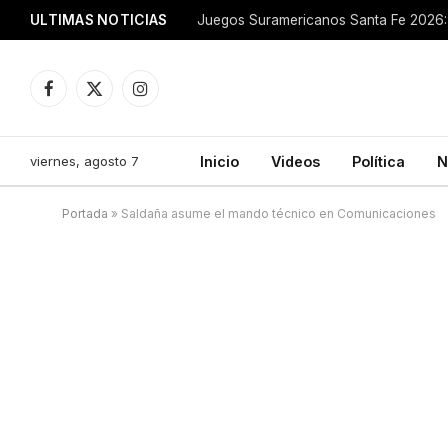
ULTIMAS NOTICIAS
Juegos Suramericanos Santa Fe 2026: 
Facebook
X
Instagram
(Twitter)
viernes, agosto 7
Inicio
Videos
Política
N
Portada
»
Saldaña asume el mando técnico en Comunicaciones