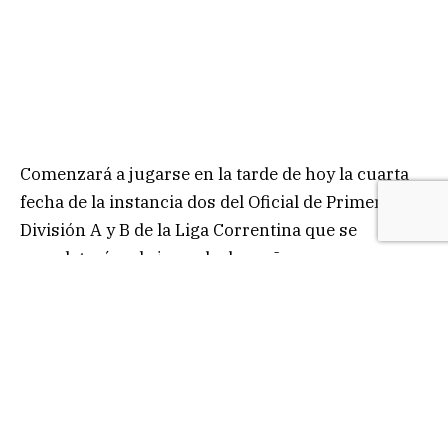
Comenzará a jugarse en la tarde de hoy la cuarta
fecha de la instancia dos del Oficial de Primera
División A y B de la Liga Correntina que se
completará en la jornada de mañana.
El líder de la Primera A se presentará en cancha de
Ferroviario, desde las 16, enfrentando a Soberanía,
el elenco del barrio Ponce.
El programa es el siguiente:
Cancha: Sportivo Ctes