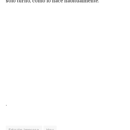
solo turno, como lo hace habitualmente.
.
Edición Impresa
Hoy