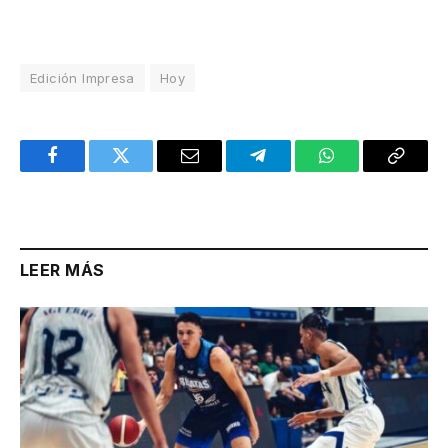
Edición Impresa
Hoy
Facebook
Twitter
Email
Telegram
WhatsApp
Copy
Link
LEER MÁS