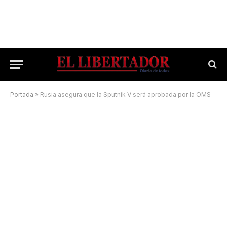
Portada
»
Rusia asegura que la Sputnik V será aprobada por la OMS