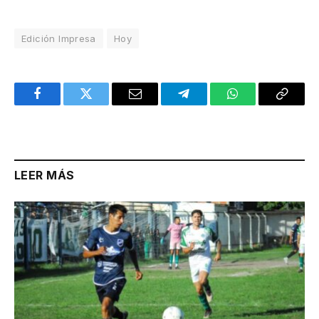
Edición Impresa
Hoy
Facebook
Twitter
Email
Telegram
WhatsApp
Copy
Link
LEER MÁS