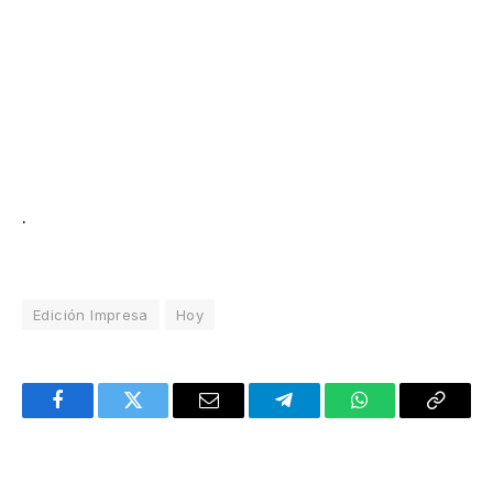
.
Edición Impresa
Hoy
Facebook
Twitter
Email
Telegram
WhatsApp
Copy
Link