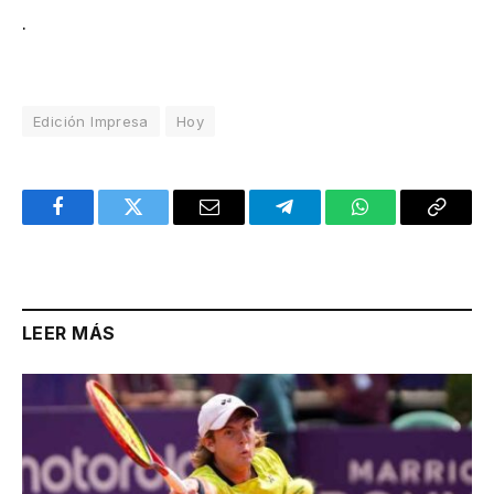
.
Edición Impresa
Hoy
Facebook
Twitter
Email
Telegram
WhatsApp
Copy
Link
LEER MÁS