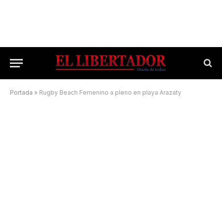
Portada
»
Rugby Beach Femenino a pleno en playa Arazaty