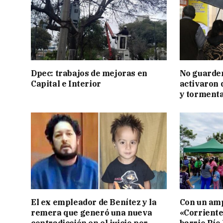
Dpec: trabajos de mejoras en
No guarden
Capital e Interior
activaron d
y tormenta
El ex empleador de Benítez y la
Con un amp
remera que generó una nueva
«Corriente
contradicción en el juicio por
barrio Río