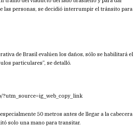
n tramo del viaducto del lado brasileño y para dar
de las personas, se decidió interrumpir el tránsito para
ativa de Brasil evalúen los daños, sólo se habilitará el
ulos particulares”, se detalló.
b/?utm_source=ig_web_copy_link
 especialmente 50 metros antes de llegar a la cabecera
litó solo una mano para transitar.