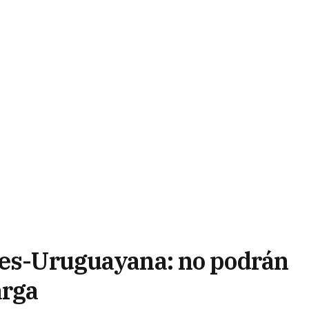
res-Uruguayana: no podrán
arga