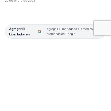
22 de enero de 2023
Agregar El
Agrega El Libertador a tus medios
preferidos en Google
Libertador en
Diversas figuras políticas participaron de la
novena noche de la 32ª Fiesta Nacional del
Chamamé. Como es el caso de el Jefe de Gobierno
de la Ciudad Autónoma de Buenos Aires, Horacio