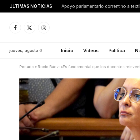
ULTIMAS NOTICIAS
Apoyo parlamentario correntino a texti
Facebook
X
Instagram
(Twitter)
jueves, agosto 6
Inicio
Videos
Política
N
Portada
»
Rocío Báez: «Es fundamental que los docentes reinven