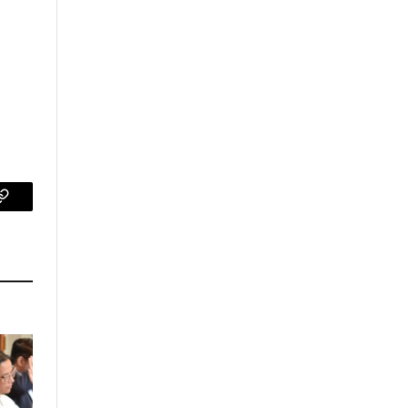
p
Copy
Link