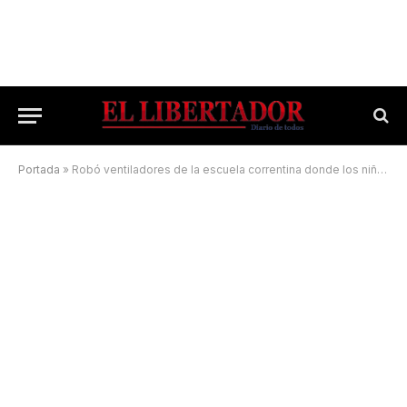
Portada
»
Robó ventiladores de la escuela correntina donde los niños faltaban porque tenían frío