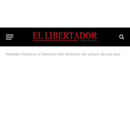
Portada
»
Robaron y faenaron tres animales del campo de una jueza y fueron descubiertos