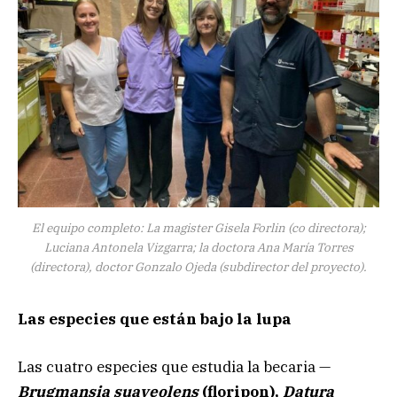
El equipo completo: La magister Gisela Forlin (co directora);
Luciana Antonela Vizgarra; la doctora Ana María Torres
(directora), doctor Gonzalo Ojeda (subdirector del proyecto).
Las especies que están bajo la lupa
Las cuatro especies que estudia la becaria —
Brugmansia suaveolens
(floripon),
Datura