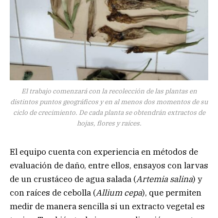
El trabajo comenzará con la recolección de las plantas en
distintos puntos geográficos y en al menos dos momentos de su
ciclo de crecimiento. De cada planta se obtendrán extractos de
hojas, flores y raíces.
El equipo cuenta con experiencia en métodos de
evaluación de daño, entre ellos, ensayos con larvas
de un crustáceo de agua salada (
Artemia salina
) y
con raíces de cebolla (
Allium cepa
), que permiten
medir de manera sencilla si un extracto vegetal es