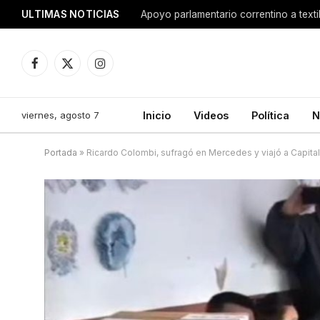
ULTIMAS NOTICIAS
Apoyo parlamentario correntino a texti
Facebook
X
Instagram
(Twitter)
viernes, agosto 7
Inicio
Videos
Política
N
Portada
»
Ricardo Colombi, sufragó en Mercedes y viajó a Capital